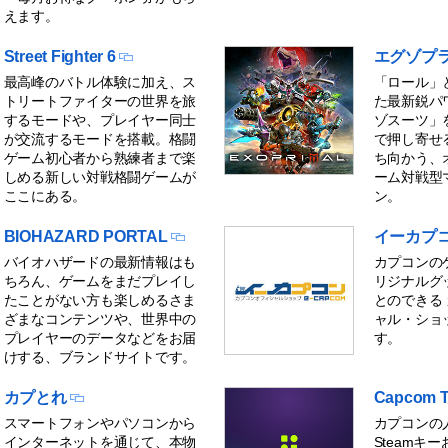
えます。
Street Fighter 6
エグゾプ
最高峰のバトル体験に加え、ス
「ロール」
トリートファイターの世界を旅
た最新鋭パ
するモードや、プレイヤー同士
ゾスーツ」
が交流するモードを搭載。格闘
で押し寄せ
ゲーム初心者から熟練者まで楽
ち向かう、
しめる新しい対戦格闘ゲームが
ーム対戦型
ここにある。
ン。
BIOHAZARD PORTAL
イーカプ
バイオハザードの最新情報はも
カプコンの
ちろん、ゲームをまだプレイし
リジナルグ
たことがない方も楽しめるさま
とのできる
ざまなコンテンツや、世界中の
ャル・ショ
プレイヤーのデータなどをお届
す。
けする、ブランドサイトです。
カプとれ
Capcom T
スマートフォンやパソコンから
カプコンの
インターネットを通じて、本物
Steamキ