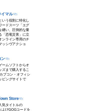
ライマル
という役割に特化し
ワードスーツ「エグ
を纏い、圧倒的な量
る「恐竜災害」に立
オンライン専用のチ
マッシヴアクショ
コン
ゲームソフトからオ
ッズまで購入するこ
 カプコン・オフィシ
ッピングサイトで
own Store
人気タイトルの
ーおよびGOGコードを